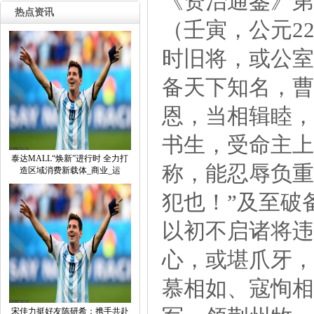
《资治通鉴》第
热点资讯
（壬寅，公元2
时旧将，或公室
备天下知名，曹
恩，当相辑睦，
书生，受命主上
泰达MALL“焕新”进行时全力打
称，能忍辱负重
造区域消费新载体_商业_运
犯也！”及至破
以初不启诸将违
心，或堪爪牙，
慕相如、寇恂相
宋佳力挺好友陈研希：携手共赴