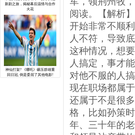
军，领荆州牧，
新剧之旅，揭秘幕后温情与合作
火花
阅读。【解析】
开始非常不顺利
人不符，导致底
这种情况，想要
人搞定，事才能
神仙打架?《哪吒》碾压群雄重
对他不服的人搞
回日冠,倒是委屈了其他电影!
现在职场都属于
还属于不是很多
格，比如孙策时
年、三十年的老